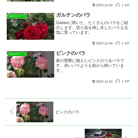
トカP
2025.12.04
ガルテンのバラ
Gartenのバラ
Gartenに咲いた、たくさんのバラをご紹
介します。切り花を挿し木したバラも元
気に育っています。
トカP
2025.12.04
ピンクのバラ
Gartenのバラ
家の壁際に植えたピンクのつるバラで
す。赤いバラよりも前から咲いていま
す。
トカP
2025.12.04
ピンクのバラ