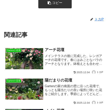
コピー
トカP
関連記事
アーチ花壇
Gartenの花壇
メインテラスの後に完成した、レンガア
ーチの花壇です。春にはみごとなバラの
アーチとなります。鉢植えとも合わせた
アレンジを楽しんでいます。
トカP
2025.12.04
陽だまりの花壇
Gartenの花壇
Gartenの家の南面の壁に沿った花壇で、
もっとも陽当たりの良い場所に咲いた花
をご紹介します。季節によってどんどん
移り替わっていく花々をお楽しみくださ
い。
トカP
2025.12.04