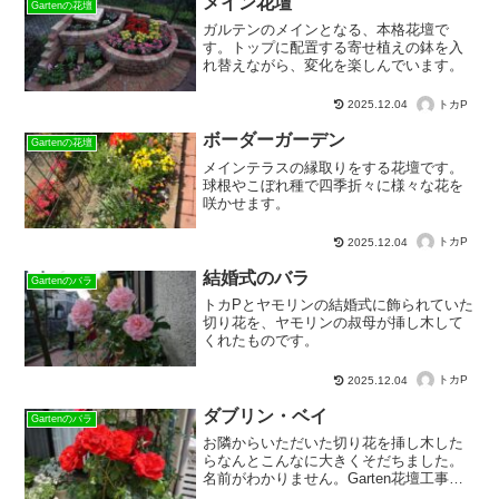
メイン花壇
Gartenの花壇
ガルテンのメインとなる、本格花壇で
す。トップに配置する寄せ植えの鉢を入
れ替えながら、変化を楽しんでいます。
トカP
2025.12.04
ボーダーガーデン
Gartenの花壇
メインテラスの縁取りをする花壇です。
球根やこぼれ種で四季折々に様々な花を
咲かせます。
トカP
2025.12.04
結婚式のバラ
Gartenのバラ
トカPとヤモリンの結婚式に飾られていた
切り花を、ヤモリンの叔母が挿し木して
くれたものです。
トカP
2025.12.04
ダブリン・ベイ
Gartenのバラ
お隣からいただいた切り花を挿し木した
らなんとこんなに大きくそだちました。
名前がわかりません。Garten花壇工事前
から咲いています。