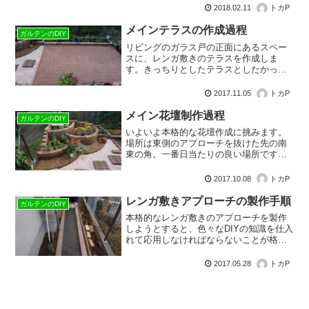
は、作業用テラスはランニングボンド、
2018.02.11
トカP
物干しテラスはバスケットウェーブの変
形型です。
メインテラスの作成過程
ガルテンのDIY
リビングのガラス戸の正面にあるスペー
スに、レンガ敷きのテラスを作成しま
す。きっちりとしたテラスとしたかった
ので、基礎工事をしてしっかりとした枠
を作る必要があります。横方向の枠は、
2017.11.05
トカP
手前はガラス戸前のタタキを利用し、奥
のフェンス側は細長い花壇を配置するこ
メイン花壇制作過程
ガルテンのDIY
とにしました。
いよいよ本格的な花壇作成に挑みます。
場所は東側のアプローチを抜けた先の南
東の角。一番日当たりの良い場所です。
３つの扇型が段違いで重なったデザイン
で、中心に鉢植えを置く台と、作業場所
2017.10.08
トカP
として花弁の形の足場を配し、メインテ
ラスの縁のテラス花壇に続く枡形花壇も
レンガ敷きアプローチの製作手順
ガルテンのDIY
つけました。
本格的なレンガ敷きのアプローチを製作
しようとすると、色々なDIYの知識を仕入
れて応用しなければならないことが格段
に増えました。レンガを真っ直ぐ水平に
並べるためには、水糸を張ったり水平器
2017.05.28
トカP
を使ったりしなければならないとか。
色々な試行錯誤にじっくりと時間をかけ
られるのは納期に追われないDIYのいいと
ころで、大きな楽しみです。