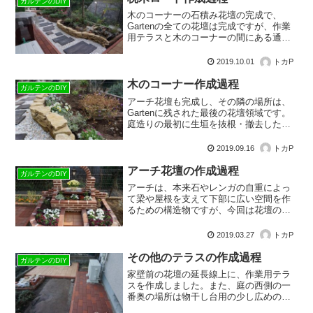
ガルテンのDIY
木のコーナーの石積み花壇の完成で、
Gartenの全ての花壇は完成ですが、作業
用テラスと木のコーナーの間にある通路
が未完成です。カラーストーンを撒いて
飛び石を配置することを想定していまし
2019.10.01
トカP
たが、もう少し木を使った雰囲気にした
いという要望があり、飛び石の代わりに
木のコーナー作成過程
ガルテンのDIY
枕木を利用することにしました。
アーチ花壇も完成し、その隣の場所は、
Gartenに残された最後の花壇領域です。
庭造りの最初に生垣を抜根・撤去した際
に、１本だけ残したエゴの木が生えてい
る場所です。Gartenには木を植えないと
2019.09.16
トカP
いう暗黙の方針がありました。でも全然
木がないのも寂しいということで、１本
アーチ花壇の作成過程
ガルテンのDIY
残ったエゴの木を中心に、低木を植える
アーチは、本来石やレンガの自重によっ
場所を作ろうということになりました。
て梁や屋根を支えて下部に広い空間を作
るための構造物ですが、今回は花壇の装
飾として作成します。装飾とは言っても
レンガの自重自体でアーチを形成する構
2019.03.27
トカP
造で、本格的な構造物です。作成過程の
詳細をご紹介します。
その他のテラスの作成過程
ガルテンのDIY
家壁前の花壇の延長線上に、作業用テラ
スを作成しました。また、庭の西側の一
番奥の場所は物干し台用の少し広めのレ
ンガテラスにします。レンガの敷き方