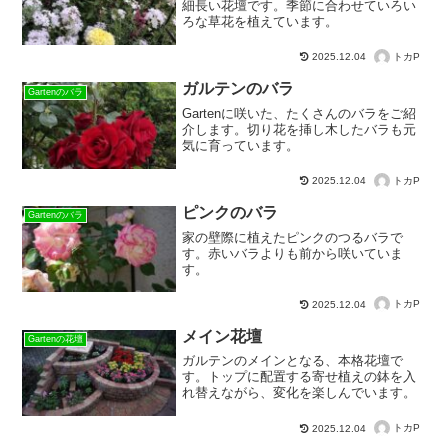
細長い花壇です。季節に合わせていろい
ろな草花を植えています。
トカP
2025.12.04
ガルテンのバラ
Gartenのバラ
Gartenに咲いた、たくさんのバラをご紹
介します。切り花を挿し木したバラも元
気に育っています。
トカP
2025.12.04
ピンクのバラ
Gartenのバラ
家の壁際に植えたピンクのつるバラで
す。赤いバラよりも前から咲いていま
す。
トカP
2025.12.04
メイン花壇
Gartenの花壇
ガルテンのメインとなる、本格花壇で
す。トップに配置する寄せ植えの鉢を入
れ替えながら、変化を楽しんでいます。
トカP
2025.12.04